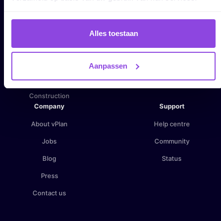
Manufacturing
Blog
Service & assembly
Tutorials
Alles toestaan
Wholesale
API documentation
Creative agency
Find a partner
Aanpassen
Business services
Become a partner
Construction
Company
Support
About vPlan
Help centre
Jobs
Community
Blog
Status
Press
Contact us