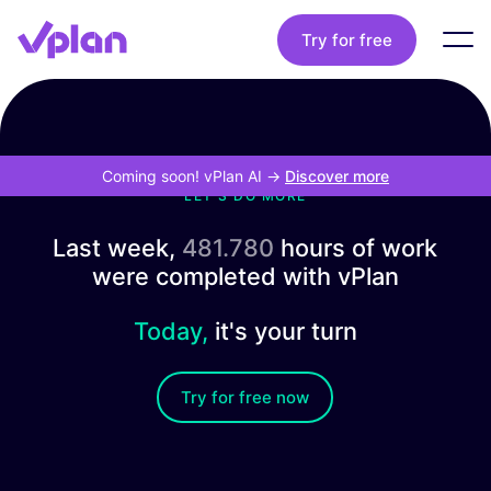
Try for free
Coming soon! vPlan AI
->
Discover more
LET'S DO MORE
Last week,
481.780
hours of work
were completed with vPlan
Today,
it's your turn
Try for free now