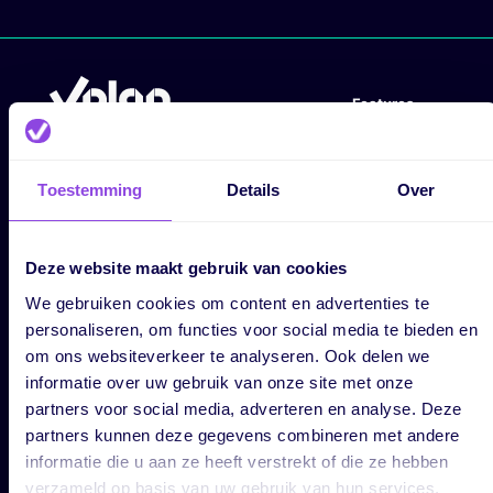
Features
Pricing
Structure
Integrations
Collaborate
Toestemming
Details
Over
Security
Tasks
Compare
Automations
Deze website maakt gebruik van cookies
Planning
Capacity
We gebruiken cookies om content en advertenties te
personaliseren, om functies voor social media te bieden en
Track
Timeline
om ons websiteverkeer te analyseren. Ook delen we
Analyse
Calendar
informatie over uw gebruik van onze site met onze
partners voor social media, adverteren en analyse. Deze
Kanban
partners kunnen deze gegevens combineren met andere
List
informatie die u aan ze heeft verstrekt of die ze hebben
Use Cases
Resources
verzameld op basis van uw gebruik van hun services.