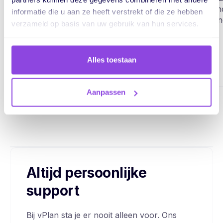
heeft gekregen.
vermin
informatie die u aan ze heeft verstrekt of die ze hebben
efficie
verzameld op basis van uw gebruik van hun services.
->
Alles toestaan
Aanpassen
Altijd persoonlijke
support
Bij vPlan sta je er nooit alleen voor. Ons