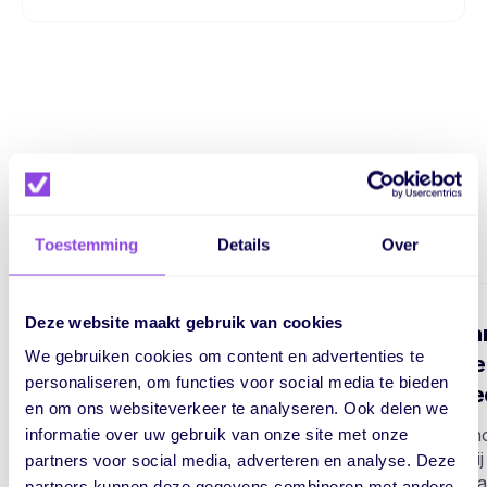
Wat klanten zeggen
Toestemming
Details
Over
Deze website maakt gebruik van cookies
"We kunnen niet meer
“vPla
We gebruiken cookies om content en advertenties te
zonder vPlan!”
beste
personaliseren, om functies voor social media te bieden
gewe
Lees hoe Evany bij Wastoren
en om ons websiteverkeer te analyseren. Ook delen we
door vPlan meer tijdwinst,
Lees h
informatie over uw gebruik van onze site met onze
efficiëntie en een
dankzij
partners voor social media, adverteren en analyse. Deze
totaaloverzicht van het proces
bespaa
partners kunnen deze gegevens combineren met andere