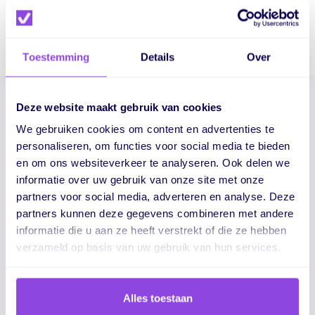
Download e-book
Toestemming
Details
Over
Deze website maakt gebruik van cookies
Verbeter de samenwerking
We gebruiken cookies om content en advertenties te
personaliseren, om functies voor social media te bieden
en om ons websiteverkeer te analyseren. Ook delen we
informatie over uw gebruik van onze site met onze
partners voor social media, adverteren en analyse. Deze
partners kunnen deze gegevens combineren met andere
informatie die u aan ze heeft verstrekt of die ze hebben
Samenwerking
verzameld op basis van uw gebruik van hun services.
Reageer direct bij taken, gebruik @mentions
en houd communicatie op één plek geen
Alles toestaan
losse chats of emails meer.