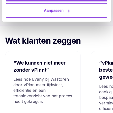
Ontdek meer over samenwerking ->
Aanpassen
Wat klanten zeggen
"We kunnen niet meer
“vPla
zonder vPlan!”
beste
gewe
Lees hoe Evany bij Wastoren
door vPlan meer tijdwinst,
Lees h
efficiëntie en een
dankzij
totaaloverzicht van het proces
bespaa
heeft gekregen.
vermin
efficie