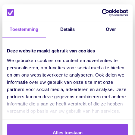
Eén platform.
Toestemming
Details
Over
Eindeloos veel
mogelijkheden.
Deze website maakt gebruik van cookies
We gebruiken cookies om content en advertenties te
Voor meer overzicht, betere samenwerking en grip
personaliseren, om functies voor social media te bieden
op je hele proces
en om ons websiteverkeer te analyseren. Ook delen we
informatie over uw gebruik van onze site met onze
partners voor social media, adverteren en analyse. Deze
partners kunnen deze gegevens combineren met andere
informatie die u aan ze heeft verstrekt of die ze hebben
verzameld op basis van uw gebruik van hun services.
Taken
Capaciteit
Weergaven
Samenwerking
Alles toestaan