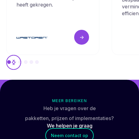
heeft gekregen.
vermin
efficie
->
MEER BEREIKEN
Heb je vragen over de
pakketten, prijzen of implementaties?
We helpen je
graag
Neem contact op