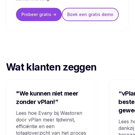
Probeer gratis ->
Boek een
gratis
demo
Wat klanten zeggen
"We kunnen niet meer
“vPla
zonder vPlan!”
beste
gewe
Lees hoe Evany bij Wastoren
door vPlan meer tijdwinst,
Lees h
efficiëntie en een
dankzij
totaaloverzicht van het proces
bespaa