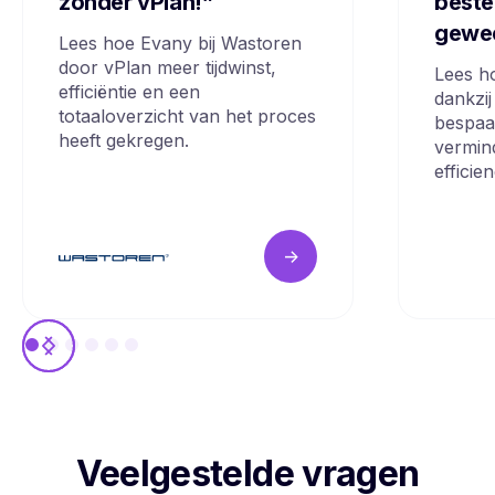
zonder vPlan!”
beste
gewe
Lees hoe Evany bij Wastoren
door vPlan meer tijdwinst,
Lees h
efficiëntie en een
dankzij
totaaloverzicht van het proces
bespaa
heeft gekregen.
vermin
efficie
->
Veelgestelde vragen