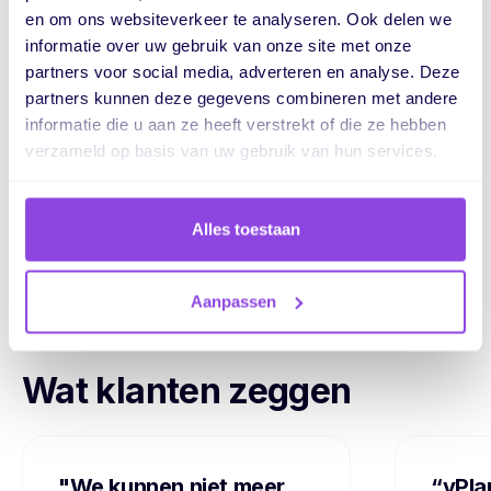
plannen kan zijn
en om ons websiteverkeer te analyseren. Ook delen we
informatie over uw gebruik van onze site met onze
Een goede planning hoeft geen uitdaging te
partners voor social media, adverteren en analyse. Deze
zijn. Met vPlan werk je slimmer, niet harder.
partners kunnen deze gegevens combineren met andere
Van eenvoudige workflows tot realtime
informatie die u aan ze heeft verstrekt of die ze hebben
samenwerking.
verzameld op basis van uw gebruik van hun services.
Probeer gratis ->
Boek een
gratis
demo
Alles toestaan
Aanpassen
Wat klanten zeggen
"We kunnen niet meer
“vPla