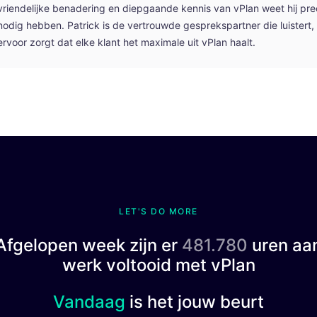
vriendelijke benadering en diepgaande kennis van vPlan weet hij pre
nodig hebben. Patrick is de vertrouwde gesprekspartner die luistert
ervoor zorgt dat elke klant het maximale uit vPlan haalt.
LET'S DO MORE
Afgelopen week zijn er
481.780
uren aa
werk voltooid met vPlan
Vandaag
is het jouw beurt