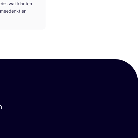
cies wat klanten
, meedenkt en
n