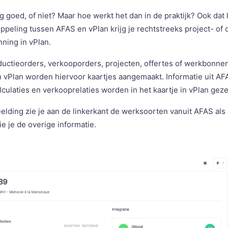
rg goed, of niet? Maar hoe werkt het dan in de praktijk? Ook dat
oppeling tussen AFAS en vPlan krijg je rechtstreeks project- of 
nning in vPlan.
uctieorders, verkooporders, projecten, offertes of werkbonn
In vPlan worden hiervoor kaartjes aangemaakt. Informatie uit AFA
culaties en verkooprelaties worden in het kaartje in vPlan geze
lding zie je aan de linkerkant de werksoorten vanuit AFAS als a
e je de overige informatie.