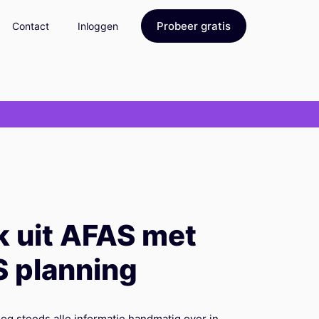
Probeer gratis
Contact
Inloggen
k uit AFAS met
S planning
og steeds alle informatie handmatig over in