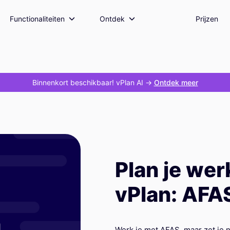
Functionaliteiten
Ontdek
Prijzen
Binnenkort beschikbaar! vPlan AI
->
Ontdek meer
Plan je wer
vPlan: AFA
Werk je met AFAS, maar zet je n