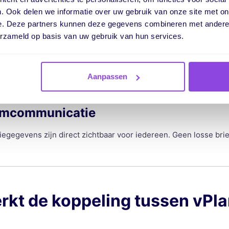
 kosten & prestaties
. Ook delen we informatie over uw gebruik van onze site met on
e. Deze partners kunnen deze gegevens combineren met andere i
en nacalculaties weet je precies waar je staat, voor én na uitvo
erzameld op basis van uw gebruik van hun services.
igitaal plannen
Aanpassen
mgeving met realtime updates. Goed voor het milieu én je effic
amcommunicatie
egegevens zijn direct zichtbaar voor iedereen. Geen losse brief
rkt de koppeling tussen vPla