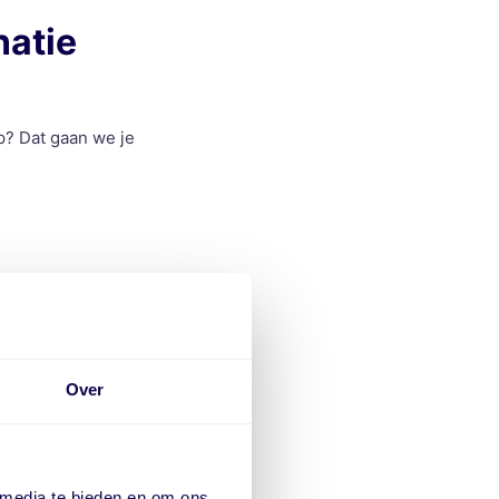
natie
p? Dat gaan we je
h vanuit AFAS in je
Over
ormatie foutief of
 media te bieden en om ons