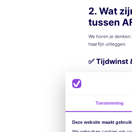
2. Wat zi
tussen A
We horen je denken: 
haarfijn uitleggen.
✅
Tijdwinst 
Geen handmatig kopi
planning.
✅
Nauwkeuri
Toestemming
Dubbele invoer is ve
onvolledig wordt o
Deze website maakt gebruik
We gebruiken cookies om cont