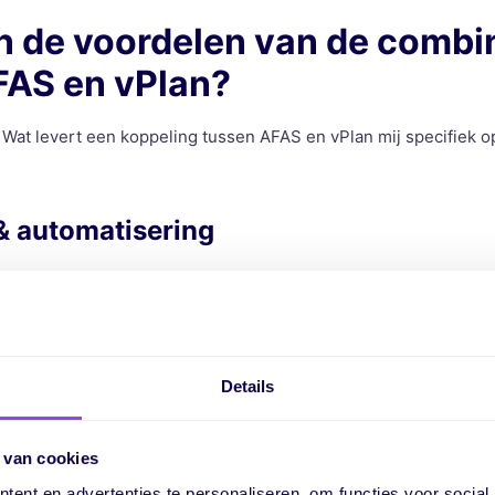
jn de voordelen van de combi
FAS en vPlan?
Wat levert een koppeling tussen AFAS en vPlan mij specifiek o
& automatisering
ëren meer van informatie: projectgegevens stromen automatisc
ge data & minder fouten
Details
rleden tijd. De koppeling tussen vPlan en AFAS voorkomt dat inf
vergenomen.
 van cookies
ent en advertenties te personaliseren, om functies voor social