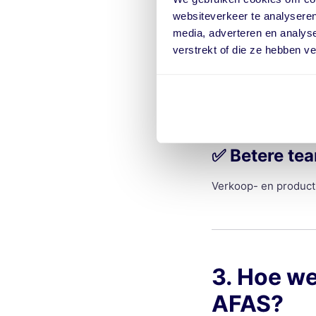
✅
Inzicht in
websiteverkeer te analyseren
media, adverteren en analys
Dankzij slimme voor- 
verstrekt of die ze hebben v
✅
Volledig d
Een papierloze werko
✅
Betere te
Verkoop- en producti
3. Hoe we
AFAS?