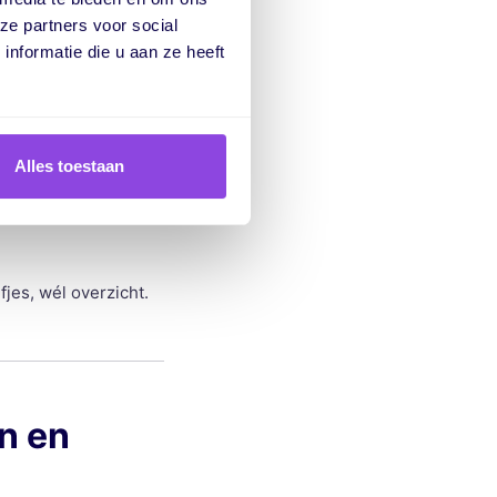
ze partners voor social
nformatie die u aan ze heeft
ering.
Alles toestaan
iëntie.
jes, wél overzicht.
n en