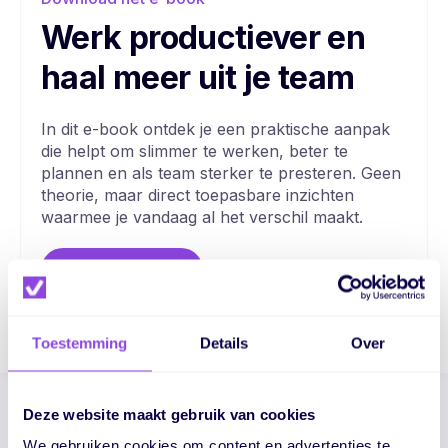
Werk productiever en
haal meer uit je team
In dit e-book ontdek je een praktische aanpak
die helpt om slimmer te werken, beter te
plannen en als team sterker te presteren. Geen
theorie, maar direct toepasbare inzichten
waarmee je vandaag al het verschil maakt.
Download e-book
Toestemming
Details
Over
Deze website maakt gebruik van cookies
Verbeter de samenwerking
We gebruiken cookies om content en advertenties te