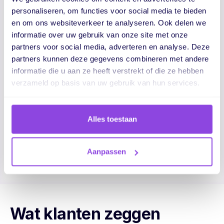
personaliseren, om functies voor social media te bieden
en om ons websiteverkeer te analyseren. Ook delen we
informatie over uw gebruik van onze site met onze
partners voor social media, adverteren en analyse. Deze
partners kunnen deze gegevens combineren met andere
informatie die u aan ze heeft verstrekt of die ze hebben
Samenwerking
verzameld op basis van uw gebruik van hun services.
Reageer direct bij taken, gebruik @mentions
en houd communicatie op één plek geen
Alles toestaan
losse chats of emails meer.
Ontdek meer over samenwerking ->
Aanpassen
Wat klanten zeggen