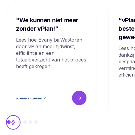
"We kunnen niet meer
“vPla
zonder vPlan!”
beste
gewe
Lees hoe Evany bij Wastoren
door vPlan meer tijdwinst,
Lees h
efficiëntie en een
dankzij
totaaloverzicht van het proces
bespaa
heeft gekregen.
vermin
efficie
->