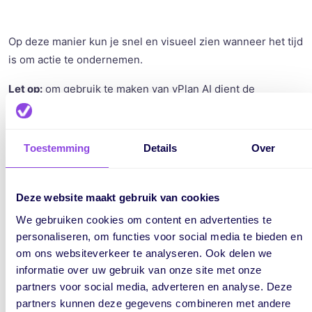
Op deze manier kun je snel en visueel zien wanneer het tijd
is om actie te ondernemen.
Let op:
om gebruik te maken van vPlan AI dient de
administrator deze functie aan te zetten binnen
de
configuratie.
Toestemming
Details
Over
Optimalisatie capaciteitsberekening
Deze website maakt gebruik van cookies
We gebruiken cookies om content en advertenties te
Als een teamlid afwezig is of verlof heeft, wordt deze
personaliseren, om functies voor social media te bieden en
afwezigheid ook in de individuele capaciteitsberekening
om ons websiteverkeer te analyseren. Ook delen we
meegenomen. Op deze manier krijg je een nog realistischer
informatie over uw gebruik van onze site met onze
overzicht van de beschikbare capaciteit en wordt plannen
partners voor social media, adverteren en analyse. Deze
nóg makkelijker.
partners kunnen deze gegevens combineren met andere