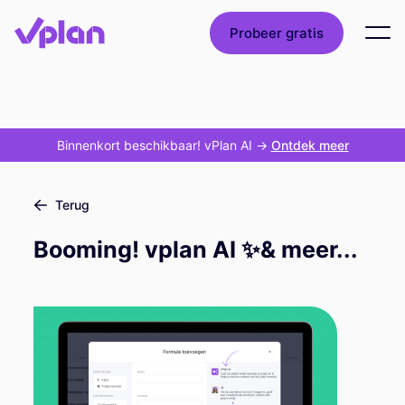
Probeer gratis
Binnenkort beschikbaar! vPlan AI
->
Ontdek meer
Terug
Booming! vplan AI ✨& meer...