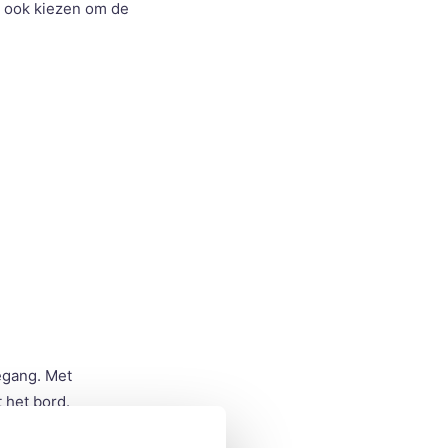
d ook kiezen om de
oegang. Met
 het bord.