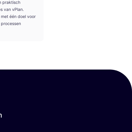
 praktisch
s van vPlan.
d met één doel voor
n processen
n