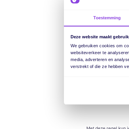
Nieuwe auto
Toestemming
We introduceren ook
Deze website maakt gebruik
We gebruiken cookies om cont
websiteverkeer te analyseren
media, adverteren en analys
verstrekt of die ze hebben v
Met deze regel kun j