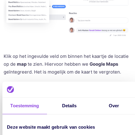
Klik op het ingevulde veld om binnen het kaartje de locatie
op de
map
te zien. Hiervoor hebben we
Google Maps
geïntegreerd. Het is mogelijk om de kaart te vergroten.
Benieuwd naar de mogelijkheden van vrije velden? Bekijk
Toestemming
Details
Over
hier onze YouTube video over vrije velden;
Deze website maakt gebruik van cookies