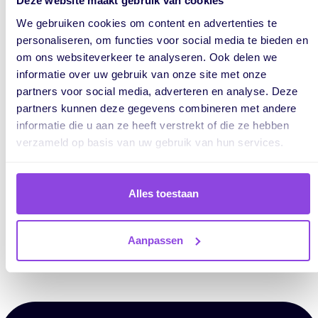
Deze website maakt gebruik van cookies
Marijke Jansen schrijft voor vPlan over
We gebruiken cookies om content en advertenties te
slimmer werken, productiviteit en
personaliseren, om functies voor social media te bieden en
projectmanagement. Ze maakt
om ons websiteverkeer te analyseren. Ook delen we
complexe onderwerpen begrijpelijk én
informatie over uw gebruik van onze site met onze
praktisch toepasbaar. Ook delen we via
partners voor social media, adverteren en analyse. Deze
haar blogs de nieuwste
partners kunnen deze gegevens combineren met andere
productreleases van vPlan. helder, to
informatie die u aan ze heeft verstrekt of die ze hebben
the point en met oog voor wat echt
verzameld op basis van uw gebruik van hun services.
waarde toevoegt. Altijd met één doel
voor ogen: laten zien hoe organisaties
efficiënter kunnen werken door hun
Alles toestaan
processen slimmer in te richten.
Aanpassen