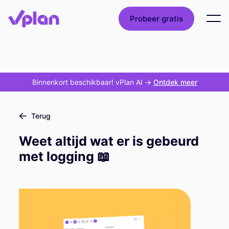
Probeer gratis
Binnenkort beschikbaar! vPlan AI
->
Ontdek meer
Terug
Weet altijd wat er is gebeurd
met logging 📖