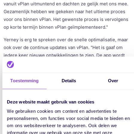
vanuit
vPlan
uitmuntend en dachten ze gelijk met ons mee.
Gezamenlijk hebben we gekeken naar het ultieme proces
voor ons binnen
vPlan
. Het gewenste proces is vervolgens
op korte termijn binnen
vPlan
geïmplementeerd."
Yerney
is erg te spreken over de snelle optimalisatie, maar
ook over de continue updates van
vPlan
.
"Het is gaaf om
iedere keer nieuwe ontwikkelingen te zien.
D
e app wordt
regelmatig voorzien van interessante functionaliteiten die
nieuwe mogelijkheden creëren binnen ons proces."
Toestemming
Details
Over
"
vPlan
is een tool die continu wordt
Deze website maakt gebruik van cookies
verbeterd en is flexibel in te richten naar je
We gebruiken cookies om content en advertenties te
bedrijfsproces."
personaliseren, om functies voor social media te bieden en
om ons websiteverkeer te analyseren. Ook delen we
informatie over uw gebruik van onze site met onze