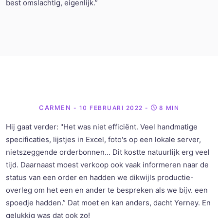
best omslachtig, eigenlijk.”
CARMEN
- 10 FEBRUARI 2022
-
8 MIN
Hij
gaat verder: "
Het was niet efficiënt.
V
eel handmatige
specificaties, lijstjes in Excel, foto's op een lokale server,
nietszeggende orderbonnen.
..
Dit kost
te
natuurlijk erg veel
tijd
.
Daarnaast moest verkoop ook vaak informeren naar de
status van een order en hadden we
dikwijls
productie-
overleg om het een en ander te bespreken als we bij
v. een
spoedje
hadden.
” Dat moet en kan anders, dacht
Yerney
. En
gelukkig was dat ook zo!