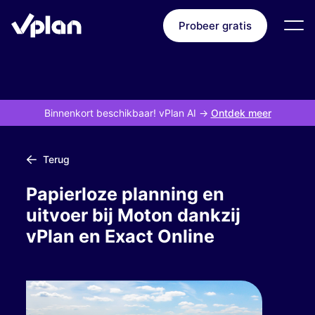
Probeer gratis
Binnenkort beschikbaar! vPlan AI
->
Ontdek meer
Terug
Papierloze planning en
uitvoer bij Moton dankzij
vPlan en Exact Online