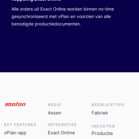
Alle orders uit Exact Online worden binnen no-time
gesynchroniseerd met vPlan en voorzien van alle
benodigde productiedocumenten.
REGIO
BEDRIJFSTYPE
Assen
Fabriek
KEY FEATURES
INTEGRATIES
INDUSTRIE
vPlan-app
Exact Online
Productie