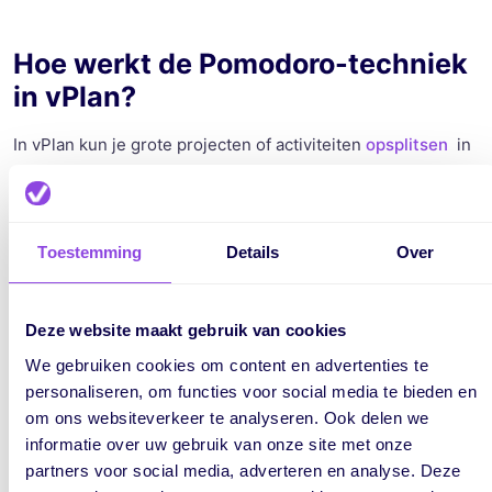
Hoe werkt de Pomodoro-techniek
in vPlan?
In vPlan kun je grote projecten of activiteiten
opsplitsen
in
kleine taken. Elke taak krijgt een eigen kaart. Je planbord
laat zien hoeveel taken je al hebt gedaan. Het toont ook
hoeveel taken je nog moet doen voor een korte pauze.
Toestemming
Details
Over
Plan je taken in vPlan, verdeel jouw taken onder
verschillende 'Pomodoro's'. Gebruik labels om taken toe te
Deze website maakt gebruik van cookies
wijzen aan een Pomodoro. Gedurende de Pomodoro's ga je
aan de slag met de taken die staan toegewezen. Zo zie je
We gebruiken cookies om content en advertenties te
precies met welke taken je per promodoro mee bezig bent.
personaliseren, om functies voor social media te bieden en
om ons websiteverkeer te analyseren. Ook delen we
Werk afgerond? Vind taken af en geniet dan van je pauze.
informatie over uw gebruik van onze site met onze
Zet de kookwekker aan!
partners voor social media, adverteren en analyse. Deze