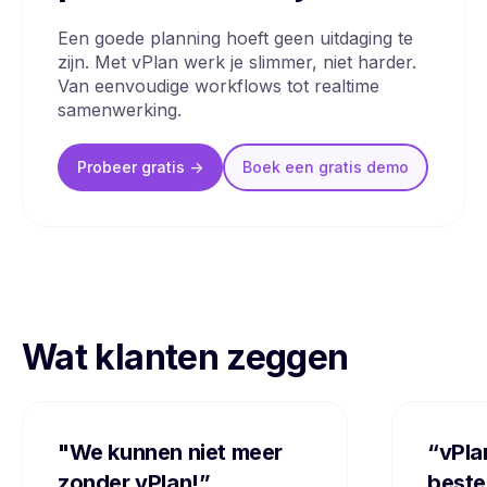
Een goede planning hoeft geen uitdaging te
zijn. Met vPlan werk je slimmer, niet harder.
Van eenvoudige workflows tot realtime
samenwerking.
Probeer gratis ->
Boek een
gratis
demo
Wat klanten zeggen
"We kunnen niet meer
“vPla
zonder vPlan!”
beste