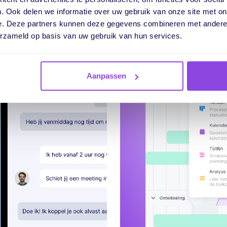
. Ook delen we informatie over uw gebruik van onze site met on
e. Deze partners kunnen deze gegevens combineren met andere i
erzameld op basis van uw gebruik van hun services.
Breng planning en
uitvoer samen.
t resources
Aanpassen
imaal in.
Beheer informatie
Voorkom
centraal
overbelasting
Communiceer met
Verlof & verzuim
je team
Grip op
Automatisch
doorlooptijden
notificaties
r over capaciteit
Meer over
samenwerking