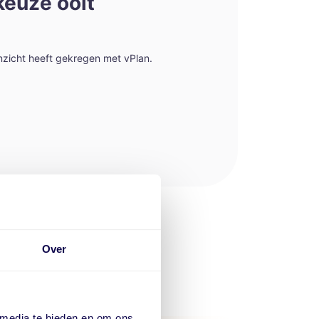
keuze ooit
inzicht heeft gekregen met vPlan.
Over
 media te bieden en om ons