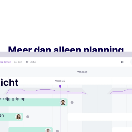
Meer dan alleen planning
icht
 krijg grip op
en