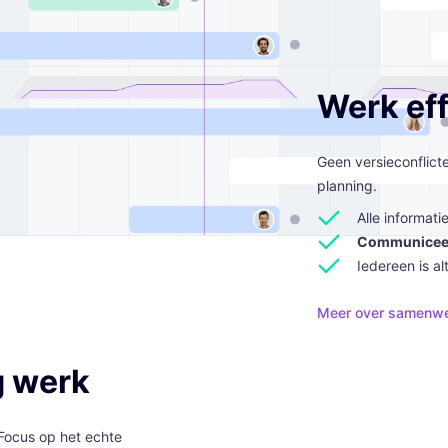
Werk ef
Geen versieconflict
planning.
Alle informati
Communicee
Iedereen is al
Meer over samenwe
g werk
 Focus op het echte