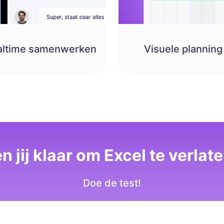
altime samenwerken
Visuele planning
n jij klaar om Excel te verlat
Doe de test!