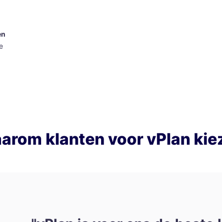
en
e
arom klanten voor vPlan kie