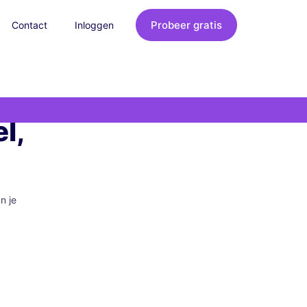
Probeer gratis
Contact
Inloggen
l,
n je