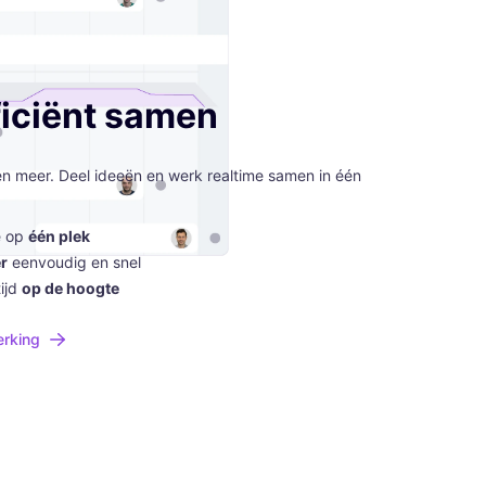
ficiënt samen
en meer. Deel ideeën en werk realtime samen in één
e op
één plek
r
eenvoudig en snel
tijd
op de hoogte
rking