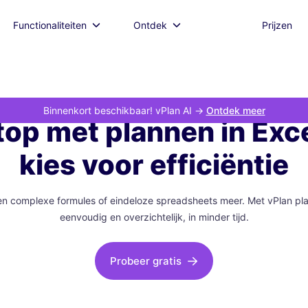
Functionaliteiten
Ontdek
Prijzen
Binnenkort beschikbaar! vPlan AI
->
Ontdek meer
top met plannen in Exce
kies voor efficiëntie
n complexe formules of eindeloze spreadsheets meer. Met vPlan pla
eenvoudig en overzichtelijk, in minder tijd.
Probeer gratis