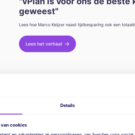
"vPlan is voor ons de beste 
geweest"
Lees hoe Marco Keijzer naast tijdbesparing ook een totaal
Lees het verhaal
Details
Transformeer je planning
 van cookies
ent en advertenties te personaliseren, om functies voor social