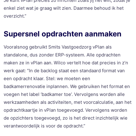
Je kunt
vPlan
precies zo inrichten zoals jij het wilt, zodat je
enkel ziet wat je graag wilt zien.
Daarmee behoud ik het
overzicht.
”
Supersnel
opdrachten aanmaken
Vooralsnog gebruikt Smits Vastgoedzorg
vPlan
als
standalone, dus zonder ERP-systeem. Alle opdrachten
maken ze in
vP
lan
aan
.
Wilco vertelt hoe dat precies in z’n
werk gaat: “In de
backlog
staat een standaard format van
een opdracht klaar. Stel: we moeten een
badkamerrenovatie inplannen. We gebruiken het format en
voegen het label ‘badkamer toe’
. Vervolgens worden alle
werkzaamheden als activiteiten, met voorcalculatie, aan het
opdrachtkaartje in
vPlan
toegevoegd. Vervolgens worden
de opzichter
s
toegevoegd, zo is het direct inzichtelijk wie
verantwoordelijk is voor de opdracht.
”