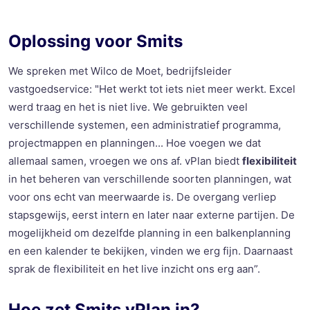
Oplossing voor Smits
We spreken met Wilco de Moet, b
edrijfsleider
vastgoedservice
: "
Het werkt tot iets niet meer werkt.
Excel
werd traag en het is niet live. We gebruikten veel
verschillende systemen, een administratief programma,
projectmappe
n en planningen... Hoe voegen we dat
allemaal samen, vroegen we ons af.
vPlan
biedt
flexibiliteit
in het beheren van
verschillende soorten planningen, wat
voor ons echt van
meerwaarde
is. De overgang verliep
stapsgewijs, eerst intern en later naar externe partijen.
De
mogelijkheid om dezelfde planning in een balkenplanning
en een kalender te bekijken, vinden we erg fijn. Daarnaast
sprak de flexibiliteit en het live inzicht ons erg aan
”.
Ho
e
zet
Smits
vPlan
in?