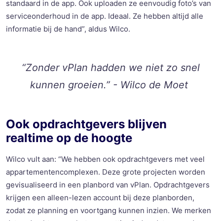
standaard in de app. Ook uploaden ze eenvoudig foto’s van
serviceonderhoud in de app.
Ideaal.
Ze hebben altijd alle
informatie bij de hand
”, aldus Wilco.
“Zonder
vPlan
hadden we niet zo snel
kunnen groeien.” - Wilco de Moet
Ook opdrachtgevers
blijven
realtime
op de hoogte
Wilco
vult aan: “
We hebben ook opdrachtgevers met v
eel
appartementencomplexen.
D
eze grote
project
en
word
en
gevisualiseerd in een planbord van
vPlan
. Opdrachtgevers
krijgen
een alleen-lezen account bij deze planborden,
zodat ze planning en voortgang kunnen inzien. We merken