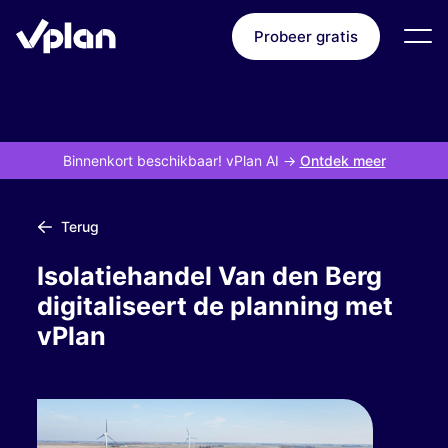
Probeer gratis
Binnenkort beschikbaar! vPlan AI
->
Ontdek meer
Terug
Isolatiehandel Van den Berg
digitaliseert de planning met
vPlan