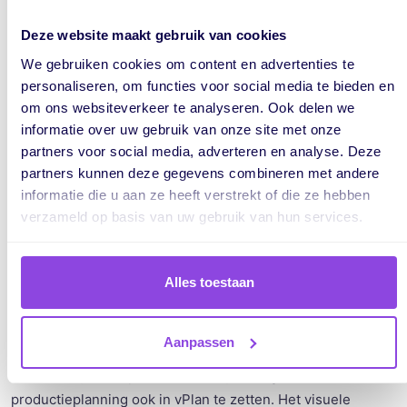
digitaliseren van hun werkbonnen. Het bedrijf was toe aan
de volgende stap in het digitaliseringsproces: een digitale
Deze website maakt gebruik van cookies
planning. Via Wilfred van der Lee van integratiepartner
We gebruiken cookies om content en advertenties te
MCC zijn we in contact gekomen met vPlan.
personaliseren, om functies voor social media te bieden en
om ons websiteverkeer te analyseren. Ook delen we
informatie over uw gebruik van onze site met onze
"
Dat we geplande werkbonnen (kaartjes)
partners voor social media, adverteren en analyse. Deze
altijd en overal nog kunnen aanpassen was
partners kunnen deze gegevens combineren met andere
voor ons een echte uitkomst.
"
informatie die u aan ze heeft verstrekt of die ze hebben
verzameld op basis van uw gebruik van hun services.
Tijdwinst
Alles toestaan
"We werken nu al een tijd met vPlan. Onze
transportplanning hebben we er volledig op ingericht en
Aanpassen
werkt naar alle tevredenheid. Omdat vPlan zo goed werkt
voor ons zijn we op dit moment zijn bezig om onze
productieplanning ook in vPlan te zetten. Het visuele