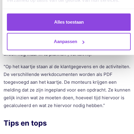
verzameld op basis van uw gebruik van hun services.
Software. En wat een geluk: dat bleek geen probleem.
Wanneer Bernard een project aanmaakt in Gilde, vraagt het
Alles toestaan
programma hem in welk planbord hij de opdracht wil
plannen. “Als een project een opdracht wordt, verschijnt
deze opdracht automatisch als een kaartje in de backlog
Aanpassen
van vPlan, inclusief de projectgegevens. Ik hoef het kaartje
alleen nog maar in te plannen", vertelt hij.
"Op het kaartje staan al de klantgegevens en de activiteiten.
De verschillende werkdocumenten worden als PDF
toegevoegd aan het kaartje. De monteurs krijgen een
melding dat ze zijn ingepland voor een opdracht. Ze kunnen
gelijk inzien wat ze moeten doen, hoeveel tijd hiervoor is
gecalculeerd en wat ze hiervoor nodig hebben.”
Tips en tops