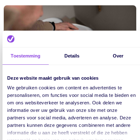
Toestemming
Details
Over
Deze website maakt gebruik van cookies
We gebruiken cookies om content en advertenties te
personaliseren, om functies voor social media te bieden en
om ons websiteverkeer te analyseren. Ook delen we
informatie over uw gebruik van onze site met onze
Koppeling met Gilde Software
partners voor social media, adverteren en analyse. Deze
partners kunnen deze gegevens combineren met andere
Een ander belangrijk punt voor Bernard was dat de
informatie die u aan ze heeft verstrekt of die ze hebben
software te koppelen was met hun projectsoftware: Gilde