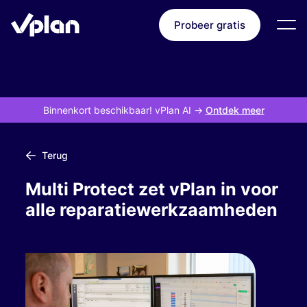
Probeer gratis
Binnenkort beschikbaar! vPlan AI
->
Ontdek meer
Terug
Multi Protect zet vPlan in voor
alle reparatiewerkzaamheden