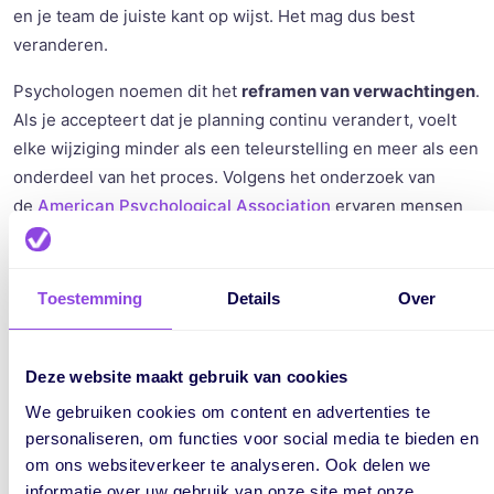
en je team de juiste kant op wijst. Het mag dus best
veranderen.
Psychologen noemen dit het
reframen van verwachtingen
.
Als je accepteert dat je planning continu verandert, voelt
elke wijziging minder als een teleurstelling en meer als een
onderdeel van het proces. Volgens het onderzoek van
de
American Psychological Association
ervaren mensen
die verandering verwachten significant minder stress dan
mensen die star vasthouden aan hun schema.
Toestemming
Details
Over
Kortom: je planning verandert sowieso. Je keuze is of je
het ziet als falen, of als een teken dat je adaptief bent.
Deze website maakt gebruik van cookies
We gebruiken cookies om content en advertenties te
personaliseren, om functies voor social media te bieden en
om ons websiteverkeer te analyseren. Ook delen we
3. Hoe houd je toch grip?
informatie over uw gebruik van onze site met onze