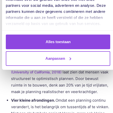
partners voor social media, adverteren en analyse. Deze
Oké, leuk verhaal, maar hoe zorg je er dan voor dat je niet
partners kunnen deze gegevens combineren met andere
overspoeld raakt? Hier zijn drie praktische manieren om
informatie die u aan ze heeft verstrekt of die ze hebben
grip te houden, zelfs als planning continu verandert:
verzameld op basis van uw gebruik van hun services.
Werk met prioriteiten, niet met lijsten.
In plaats van
een ellenlange takenlijst, werk je beter met een top
Alles toestaan
drie voor de dag of week. Alles wat daarna komt is
bonus. Zo blijft je gevoel van controle overeind, ook als
taken verschuiven.
Aanpassen
Plan met buffers.
Onderzoek naar productiviteit
laat zien dat mensen vaak
(University of California, 2018)
structureel te optimistisch plannen. Door bewust
ruimte in te bouwen, denk aan 20% van je tijd vrijlaten,
maak je planning realistischer en veerkrachtiger.
Vier kleine afrondingen.
Omdat een planning continu
verandert, is het belangrijk om tussentijds af te vinken.