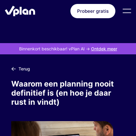
Probeer gratis
Binnenkort beschikbaar! vPlan AI
->
Ontdek meer
Terug
Waarom een planning nooit
definitief is (en hoe je daar
rust in vindt)