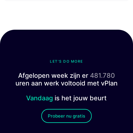
LET'S DO MORE
Afgelopen week zijn er
481.780
uren aan werk voltooid met vPlan
Vandaag
is het jouw beurt
Probeer nu gratis