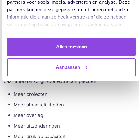
partners voor social media, adverteren en analyse. Deze
partners kunnen deze gegevens combineren met andere
informatie die u aan ze heeft verstrekt of die ze hebben
verzameld op basis van uw gebruik van hun services.
Misverstand #4: AI is vooral
Alles toestaan
interessant voor grote bedrijven
Ook zo'n hardnekkige mythe. Juist middelgrote bedrijven
Aanpassen
hebben vaak het meeste te winnen. Waarom? Omdat groei
daar meestal zorgt voor extra complexiteit:
Meer projecten
Meer afhankelijkheden
Meer overleg
Meer uitzonderingen
Meer druk op capaciteit