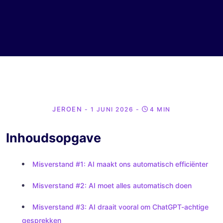
JEROEN
- 1 JUNI 2026
-
4 MIN
Inhoudsopgave
Misverstand #1: AI maakt ons automatisch efficiënter
Misverstand #2: AI moet alles automatisch doen
Misverstand #3: AI draait vooral om ChatGPT-achtige
gesprekken