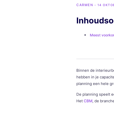
CARMEN
- 14 OKTO
Inhouds
Meest voorko
Binnen de interieurb
hebben in je capacit
planning een hele gro
De planning speelt e
Het
CBM
, de branch