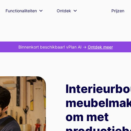
Functionaliteiten
Ontdek
Prijzen
Binnenkort beschikbaar! vPlan AI
->
Ontdek meer
Interieurb
meubelmake
om met
productieb