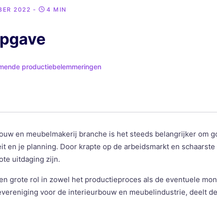
BER 2022
-
4 MIN
opgave
mende productiebelemmeringen
ouw en meubelmakerij branche is het steeds belangrijker om go
eit en je planning. Door krapte op de arbeidsmarkt en schaarste
te uitdaging zijn.
en grote rol in zowel het productieproces als de eventuele mo
evereniging voor de interieurbouw en meubelindustrie, deelt de