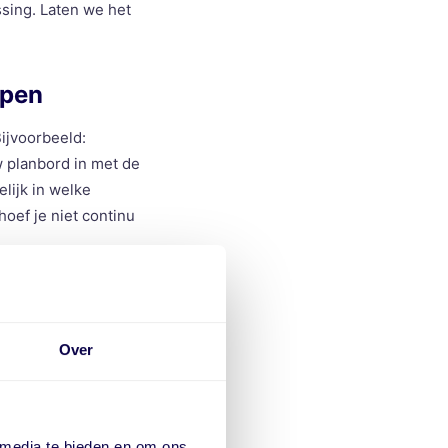
ssing. Laten we het
open
ijvoorbeeld:
w planbord in met de
lijk in welke
hoef je niet continu
Over
 media te bieden en om ons