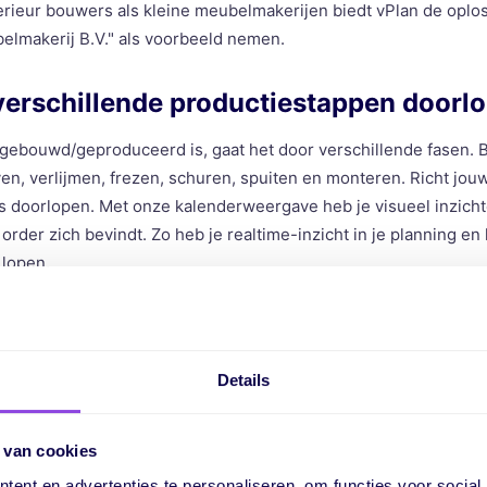
erieur bouwers als kleine meubelmakerijen biedt vPlan de oplo
ubelmakerij B.V." als voorbeeld nemen.
verschillende productiestappen doorl
gebouwd/geproduceerd is, gaat het door verschillende fasen. B
en, verlijmen, frezen, schuren, spuiten en monteren. Richt jou
s doorlopen. Met onze kalenderweergave heb je visueel inzichte
order zich bevindt. Zo heb je realtime-inzicht in je planning en 
 lopen.
Details
 van cookies
ent en advertenties te personaliseren, om functies voor social