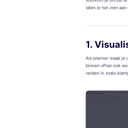
voorkom je onrust en 
laten je het zien aa
1. Visual
Als planner maak je 
binnen vPlan ook wel
velden in zoals klan