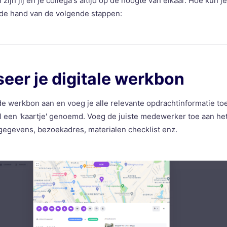
zijn jij en je collega's altijd op de hoogte van elkaar. Hoe kun 
n de hand van de volgende stappen:
iseer je digitale werkbon
de werkbon aan en voeg je alle relevante opdrachtinformatie to
 een 'kaartje' genoemd. Voeg de juiste medewerker toe aan het
tgegevens, bezoekadres, materialen checklist enz.