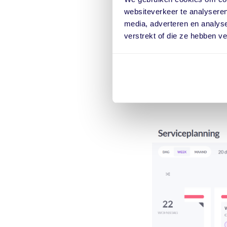
websiteverkeer te analyseren
media, adverteren en analys
2. Plan je w
verstrekt of die ze hebben v
Zodra je de informat
bij de juiste persoon
eventueel rekening 
materieel als resour