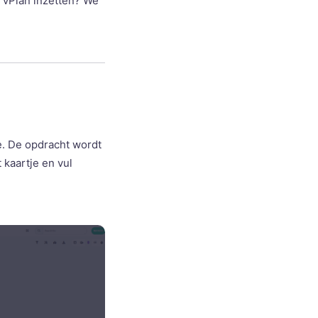
je vPlan inzetten? We
e. De opdracht wordt
 kaartje en vul