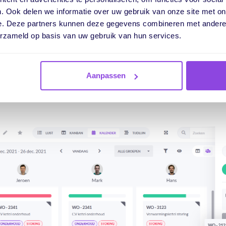
. Ook delen we informatie over uw gebruik van onze site met on
e. Deze partners kunnen deze gegevens combineren met andere i
erkbon in je planbord
erzameld op basis van uw gebruik van hun services.
ie hebt toegevoegd aan je werkbon kan deze ingepland worden.
 op de gewenste dag. Zie precies bij wie er nog ruimte zit in de
Aanpassen
met competenties. Heb je groot materieel nodig, zoals een kra
ces aan en maak je planning compleet.