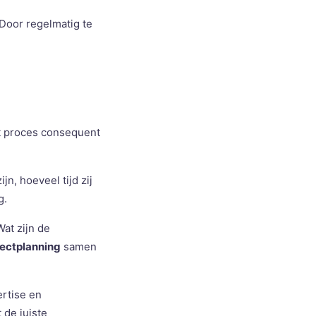
 Door regelmatig te
it proces consequent
jn, hoeveel tijd zij
g.
Wat zijn de
jectplanning
samen
rtise en
 de juiste