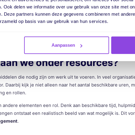
rde inzet van resources ontstaat overzicht. Je ziet vooraf waar
. Ook delen we informatie over uw gebruik van onze site met on
door kun je eerder bijsturen. Dit voorkomt stress en zorgt voor
e. Deze partners kunnen deze gegevens combineren met andere i
cten.
erzameld op basis van uw gebruik van hun services.
en goede
inzet van medewerkers
bij aan werkplezier. Mensen do
g. Dat vergroot de productiviteit en verkleint de kans op uitval.
Aanpassen
taan we onder resources?
middelen die nodig zijn om werk uit te voeren. In veel organisa
or. Daarbij kijk je niet alleen naar het aantal beschikbare uren, 
ng en rollen.
 andere elementen een rol. Denk aan beschikbare tijd, hulpmi
engen ontstaat een realistisch beeld van wat mogelijk is. Dit vo
agement
.