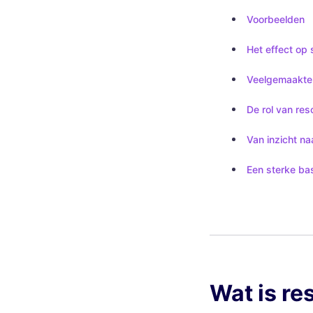
Voorbeelden
Het effect op
Veelgemaakte 
De rol van re
Van inzicht na
Een sterke ba
Wat is r