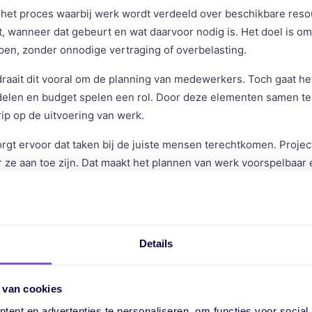
het proces waarbij werk wordt verdeeld over beschikbare resour
t, wanneer dat gebeurt en wat daarvoor nodig is. Het doel is
open, zonder onnodige vertraging of overbelasting.
 draait dit vooral om de planning van medewerkers. Toch gaat he
ddelen en budget spelen een rol. Door deze elementen samen t
rip op de uitvoering van werk.
gt ervoor dat taken bij de juiste mensen terechtkomen. Project
ze aan toe zijn. Dat maakt het plannen van werk voorspelbaar
s resourceplanning belangrij
Details
anning werken veel organisaties reactief. Werk wordt verdeeld
ierdoor ontstaan pieken in werkdruk en blijven andere taken li
tbaar als deadlines in gevaar komen.
 van cookies
ent en advertenties te personaliseren, om functies voor social