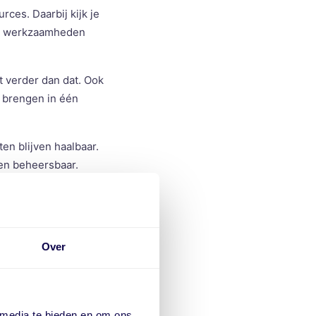
ces. Daarbij kijk je
 om werkzaamheden
t verder dan dat. Ook
e brengen in één
en blijven haalbaar.
 en beheersbaar.
k?
Over
 op het moment dat
ggen. Problemen
 media te bieden en om ons