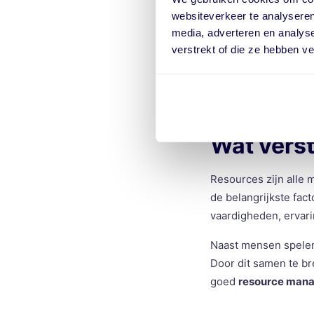
Met een gestructuree
websiteverkeer te analyseren
waar ruimte is. Daar
media, adverteren en analys
voortgang van proje
verstrekt of die ze hebben v
Daarnaast draagt e
hun kennis en ervarin
Wat vers
Resources zijn alle 
de belangrijkste fact
vaardigheden, ervari
Naast mensen spelen
Door dit samen te br
goed
resource man