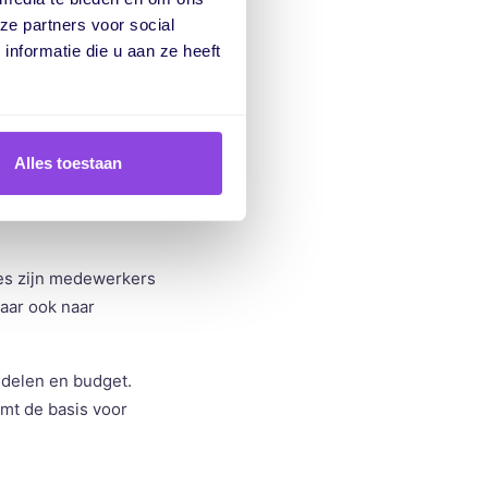
 druk ontstaat en
ze partners voor social
 een betere
nformatie die u aan ze heeft
en werk dat past bij
Alles toestaan
ties zijn medewerkers
maar ook naar
ddelen en budget.
rmt de basis voor