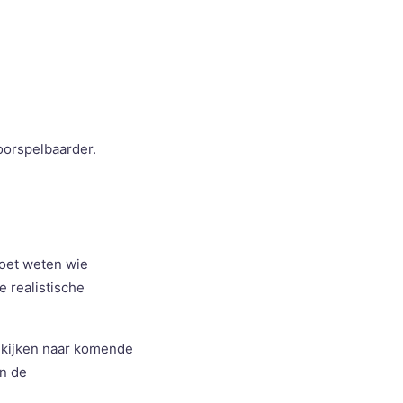
oorspelbaarder.
moet weten wie
e realistische
e kijken naar komende
en de