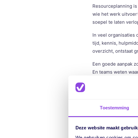
Resourceplanning is 
wie het werk uitvoer
soepel te laten verl
In veel organisaties
tijd, kennis, hulpmi
overzicht, ontstaat g
Een goede aanpak zor
En teams weten waar 
Waarom i
Toestemming
Zonder duidelijke pl
het zich aandient. H
worden vaak pas zich
Deze website maakt gebruik
We gebruiken cookies om cont