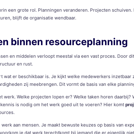
hierin een grote rol. Planningen veranderen. Projecten schuiven.
turen, blijft de organisatie wendbaar.
en binnen resourceplanning
sen en middelen verloopt meestal via een vast proces. Door d
tructuur en rust.
rt wat er beschikbaar is. Je kijkt welke medewerkers inzetbaar zi
digheden zij meebrengen. Dit vormt de basis van elke plannin
het werk. Welke projecten lopen er? Welke taken horen daarbij? 
kennis is nodig om het werk goed uit te voeren? Hier komt
pro
ources.
e werk aan mensen. Je maakt bewuste keuzes op basis van expe
voorkom je dat werk terechtkomt bij iemand die er eigenlijk niet