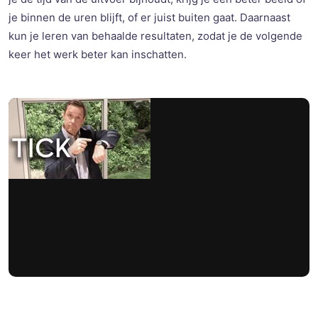
je binnen de uren blijft, of er juist buiten gaat. Daarnaast
kun je leren van behaalde resultaten, zodat je de volgende
keer het werk beter kan inschatten.