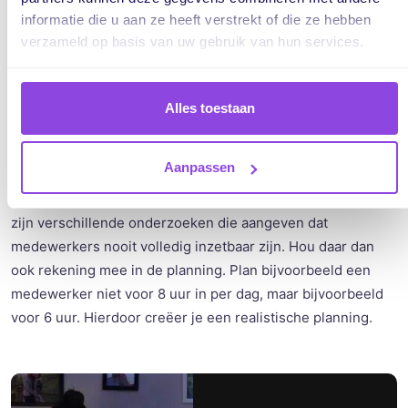
informatie die u aan ze heeft verstrekt of die ze hebben
verzameld op basis van uw gebruik van hun services.
5. Plan je dag niet helemaal vol
Alles toestaan
Niemand is 100% inzetbaar en dat is maar goed ook.
Medewerkers zijn geen machines. Naast de directe
Aanpassen
werkuren spenderen medewerkers tijd aan lezen van
nieuws, bijhouden van sociale media, roken en kletsen. Er
zijn verschillende onderzoeken die aangeven dat
medewerkers nooit volledig inzetbaar zijn. Hou daar dan
ook rekening mee in de planning. Plan bijvoorbeeld een
medewerker niet voor 8 uur in per dag, maar bijvoorbeeld
voor 6 uur. Hierdoor creëer je een realistische planning.