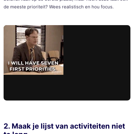
de meeste prioriteit? Wees realistisch en hou focus.
2. Maak je lijst van activiteiten niet