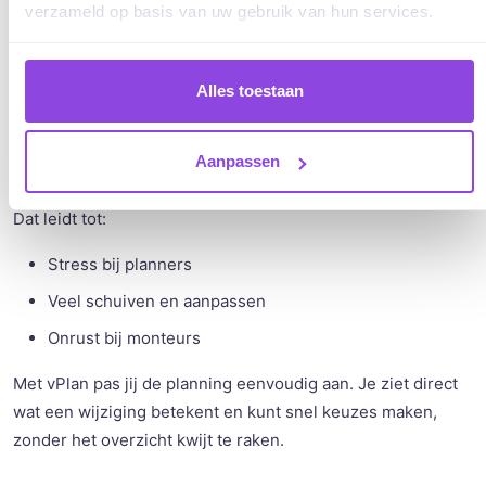
verzameld op basis van uw gebruik van hun services.
Uitdaging 4. Spoed en extra werk
Alles toestaan
gooien de planning overhoop
Aanpassen
Extra werk op locatie of een spoedklus tussendoor is heel
normaal. Toch zijn veel planningen hier slecht op ingesteld.
Dat leidt tot:
Stress bij planners
Veel schuiven en aanpassen
Onrust bij monteurs
Met vPlan pas jij de planning eenvoudig aan. Je ziet direct
wat een wijziging betekent en kunt snel keuzes maken,
zonder het overzicht kwijt te raken.