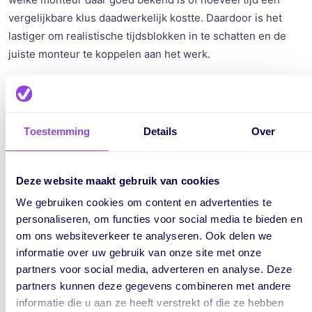
vergelijkbare klus daadwerkelijk kostte. Daardoor is het
lastiger om realistische tijdsblokken in te schatten en de
juiste monteur te koppelen aan het werk.
Het gevolg is dat planningen vaker te strak of juist te ruim
worden opgezet, fouten zich blijven herhalen en planners
voortdurend moeten corrigeren. Wat eigenlijk een
Toestemming
Details
Over
voorspelbaar proces zou moeten zijn, wordt een
tijdrovende puzzel die elke dag opnieuw gelegd moet
worden.
Deze website maakt gebruik van cookies
We gebruiken cookies om content en advertenties te
vPlan laat alles samenkomen in één overzicht. Je ziet niet
personaliseren, om functies voor social media te bieden en
alleen wat er vandaag speelt, maar ook wat er eerder is
om ons websiteverkeer te analyseren. Ook delen we
gebeurd. Dat maakt plannen slimmer en makkelijker. Naast
informatie over uw gebruik van onze site met onze
het feit dat je professioneel overkomt naar je klant, omdat
partners voor social media, adverteren en analyse. Deze
je weet wat er eerder is gedaan en waar je op moet letten,
partners kunnen deze gegevens combineren met andere
kunnen planningen op deze manier ook realistischer
informatie die u aan ze heeft verstrekt of die ze hebben
worden ingeschat.