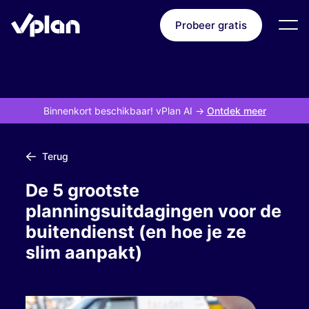
Probeer gratis
Binnenkort beschikbaar! vPlan AI
->
Ontdek meer
Terug
De 5 grootste
planningsuitdagingen voor de
buitendienst (en hoe je ze
slim aanpakt)