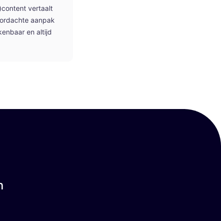
)content vertaalt
doordachte aanpak
kenbaar en altijd
n