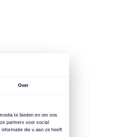
 feestjes gaan. Op
 het leuk om mee te
Over
t. Het is een super
 media te bieden en om ons
ze partners voor social
nformatie die u aan ze heeft