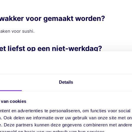
 wakker voor gemaakt worden?
aken voor sushi.
et liefst op een niet-werkdag?
men met mijn vriend en vriendinnen, zoals naar verschillende
rt ik ook graag, zoals hardlopen en wielrennen. En ik vind het
Details
avoriete vakantie?
 van cookies
 heb ik samen met mijn vriend een roadtrip door Sicilië gemaak
ent en advertenties te personaliseren, om functies voor social
 veel dorpjes hebben bezocht.
. Ook delen we informatie over uw gebruik van onze site met on
e. Deze partners kunnen deze gegevens combineren met andere i
erzameld op basis van uw gebruik van hun services.