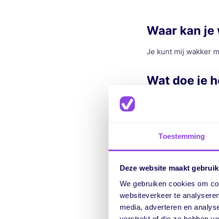
Waar kan je
Je kunt mij wakker m
Wat doe je h
Leuke dingen onderne
een niet-werkdag spo
doen aan Triathlons.
Toestemming
Wat was je f
Deze website maakt gebruik
In de zomer van 2021
We gebruiken cookies om cont
mooi eiland waar we
websiteverkeer te analyseren
media, adverteren en analys
verstrekt of die ze hebben v