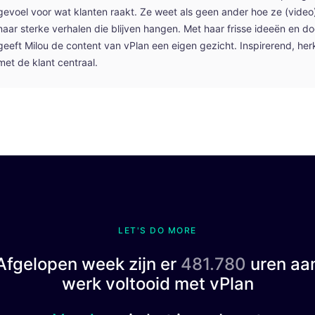
gevoel voor wat klanten raakt. Ze weet als geen ander hoe ze (video
naar sterke verhalen die blijven hangen. Met haar frisse ideeën en 
geeft Milou de content van vPlan een eigen gezicht. Inspirerend, her
met de klant centraal.
LET'S DO MORE
Afgelopen week zijn er
481.780
uren aa
werk voltooid met vPlan