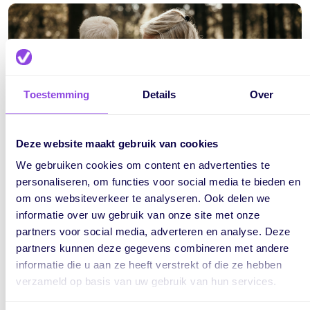
Toestemming
Details
Over
Deze website maakt gebruik van cookies
We gebruiken cookies om content en advertenties te
personaliseren, om functies voor social media te bieden en
om ons websiteverkeer te analyseren. Ook delen we
informatie over uw gebruik van onze site met onze
partners voor social media, adverteren en analyse. Deze
partners kunnen deze gegevens combineren met andere
Wat is jouw favoriete manier om
informatie die u aan ze heeft verstrekt of die ze hebben
lekker te ontspannen na een drukke
verzameld op basis van uw gebruik van hun services.
werkdag?