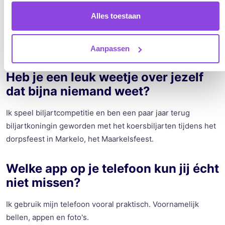
Als ik thuiskom na een drukke werkdag ga ik eerst lekker
Alles toestaan
eten, vervolgens een wandeling of sporten en het liefst
sluit ik de dag af op de bank met een serie of een goed
boek.
Aanpassen
Heb je een leuk weetje over jezelf
dat bijna niemand weet?
Ik speel biljartcompetitie en ben een paar jaar terug
biljartkoningin geworden met het koersbiljarten tijdens het
dorpsfeest in Markelo, het Maarkelsfeest.
Welke app op je telefoon kun jij écht
niet missen?
Ik gebruik mijn telefoon vooral praktisch. Voornamelijk
bellen, appen en foto's.