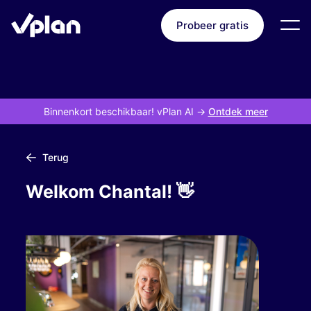
Probeer gratis
Binnenkort beschikbaar! vPlan AI
->
Ontdek meer
Terug
Welkom Chantal! 👋