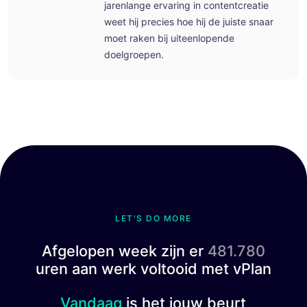
jarenlange ervaring in contentcreatie
weet hij precies hoe hij de juiste snaar
moet raken bij uiteenlopende
doelgroepen.
LET'S DO MORE
Afgelopen week zijn er
481.780
uren aan werk voltooid met vPlan
Vandaag
is het jouw beurt