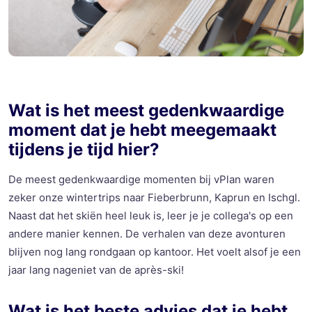
Wat is het
meest
gedenkwaardige
moment
dat
je
hebt
meegemaakt
tijdens
je
tijd
hier
?
De
meest
gedenkwaardige
momenten
bij
vPlan
waren
zeker
onze
wintertrips
naar
Fieberbrunn
,
Kaprun
en
Ischgl
.
Naast
dat het
skiën heel leuk is
, leer je
je
collega's
op
een
andere
manier
kennen
. De
verhalen
van
deze
avonturen
blijven
nog
lang
rondgaan
op
kantoor
. Het
voelt
alsof
je
een
jaar
lang
nageniet
van de après-ski!
Wat is het
beste
advies
dat
je
hebt