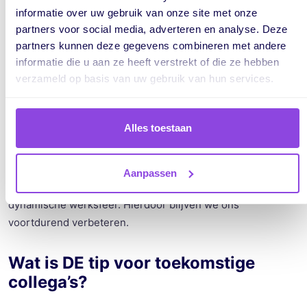
informatie over uw gebruik van onze site met onze
partners voor social media, adverteren en analyse. Deze
partners kunnen deze gegevens combineren met andere
informatie die u aan ze heeft verstrekt of die ze hebben
verzameld op basis van uw gebruik van hun services.
Welke
aspecten
van
onze
cultuur
vind
je het
meest
waardevol
en
waarom
?
Alles toestaan
Ik
waardeer
vooral
de open
communicatie
en
de
samenwerking
hier
.
Iedereen
staat
open
voor
nieuwe
Aanpassen
ideeën
en
feedback, wat
zorgt
voor
een
prettige
en
dynamische
werksfeer
.
Hierdoor
blijven
we
ons
voortdurend
verbeteren
.
Wat is DE tip
voor
toekomstige
collega’s
?