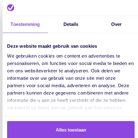
Dit jaar was het weer tijd voor vervanging. De
voorbereidingen begonnen al ruim een jaar van te voren.
Medio 2019 hebben we weloverwogen keuzes gemaakt
Toestemming
Details
Over
voor het nieuw aan te schaffen materiaal. In januari 2020
kwam onze hardware binnen. De servers zijn eerst bij ons
op kantoor voorgeïnstalleerd.
Deze website maakt gebruik van cookies
Na de voorinstallatie is medio maart alle hardware veilig
We gebruiken cookies om content en advertenties te
personaliseren, om functies voor social media te bieden en
vervoerd naar ons
datacenter in Hengelo
. In het datacenter
om ons websiteverkeer te analyseren. Ook delen we
werd alle hardware in onze racks (kasten) geplaatst en
informatie over uw gebruik van onze site met onze
aangesloten. Het datacenter voldoet aan de hoogste
partners voor social media, adverteren en analyse. Deze
standaarden en kwaliteitseisen.
partners kunnen deze gegevens combineren met andere
informatie die u aan ze heeft verstrekt of die ze hebben
Uiteindelijk vond de migratie plaats. Stap voor stap werden
verzameld op basis van uw gebruik van hun services.
servers geïnstalleerd en werd alle data overgezet. Het
belangrijkste was natuurlijk alle klant data van vPlan. Deze
belangrijke migratie wordt uitgevoerd in een vooraf
Alles toestaan
aangekondigd servicewindow (in een weekend) van 6 uur.